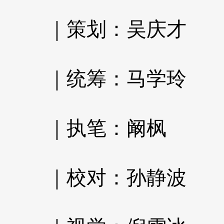
｜策划：吴庆才
｜统筹：马学玲
｜执笔：阚枫
｜校对：孙静波